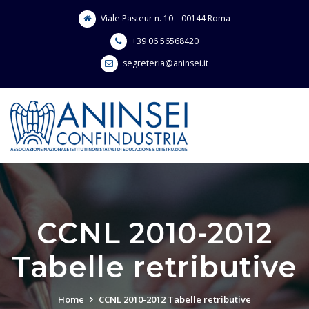
Skip
Viale Pasteur n. 10 – 00144 Roma
to
content
+39 06 56568420
segreteria@aninsei.it
CCNL 2010-2012
Tabelle retributive
Home
CCNL 2010-2012 Tabelle retributive