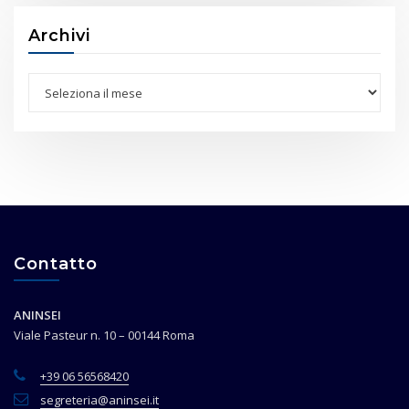
Archivi
Archivi
Contatto
ANINSEI
Viale Pasteur n. 10 – 00144 Roma
+39 06 56568420
segreteria@aninsei.it