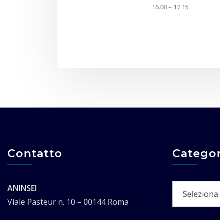
16.00 – 17.15
Contatto
Categor
Categorie
ANINSEI
Viale Pasteur n. 10 – 00144 Roma