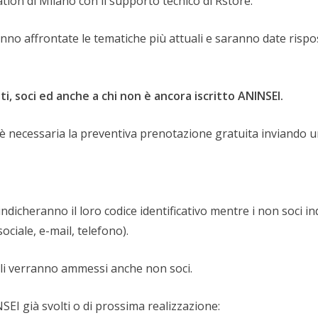
tion di Milano con il supporto tecnico di Rstore.
nno affrontate le tematiche più attuali e saranno date rispos
ti, soci ed anche a chi non è ancora iscritto ANINSEI.
 è necessaria la preventiva prenotazione gratuita inviando 
i indicheranno il loro codice identificativo mentre i non soci 
iale, e-mail, telefono).
bili verranno ammessi anche non soci.
SEI già svolti o di prossima realizzazione: