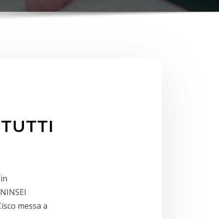
 TUTTI
 in
 ANINSEI
Cisco messa a