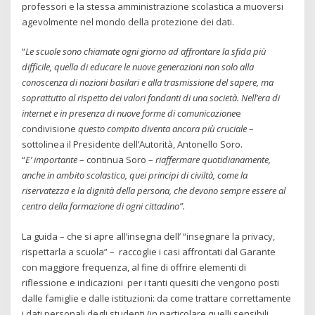
professori e la stessa amministrazione scolastica a muoversi
agevolmente nel mondo della protezione dei dati.
“
Le scuole sono chiamate ogni giorno ad affrontare la sfida più
difficile, quella di educare le nuove generazioni non solo alla
conoscenza di nozioni basilari e alla trasmissione del sapere, ma
soprattutto al rispetto dei valori fondanti di una società. Nell’era di
internet e in presenza di nuove forme di comunicazione
e
condivisione
questo compito diventa ancora più cruciale
–
sottolinea il Presidente dell’Autorità, Antonello Soro.
“
E’
importante
– continua Soro –
riaffermare quotidianamente,
anche in ambito scolastico, quei principi di civiltà, come la
riservatezza e la dignità della persona, che devono sempre essere al
centro della formazione di ogni cittadino”.
La guida – che si apre all’insegna dell’ “insegnare la privacy,
rispettarla a scuola” – raccoglie i casi affrontati dal Garante
con maggiore frequenza, al fine di offrire elementi di
riflessione e indicazioni per i tanti quesiti che vengono posti
dalle famiglie e dalle istituzioni: da come trattare correttamente
i dati personali degli studenti (in particolare quelli sensibili,