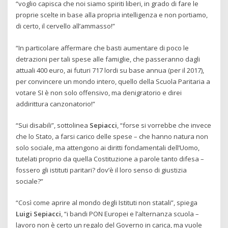
“voglio capisca che noi siamo spiriti liberi, in grado di fare le
proprie scelte in base alla propria intelligenza e non portiamo,
di certo, il cervello all’ammasso!”
“In particolare affermare che basti aumentare di poco le
detrazioni per tali spese alle famiglie, che passeranno dagli
attuali 400 euro, ai futuri 717 lordi su base annua (per il 2017),
per convincere un mondo intero, quello della Scuola Paritaria a
votare SI è non solo offensivo, ma denigratorio e direi
addirittura canzonatorio!”
“Sui disabili”, sottolinea
Sepiacci
, “forse si vorrebbe che invece
che lo Stato, a farsi carico delle spese – che hanno natura non
solo sociale, ma attengono ai diritti fondamentali dell’Uomo,
tutelati proprio da quella Costituzione a parole tanto difesa –
fossero gli istituti paritari? dov’è il loro senso di giustizia
sociale?”
“Così come aprire al mondo degli Istituti non statali”, spiega
Luigi Sepiacci
, “i bandi PON Europei e l’alternanza scuola –
lavoro non è certo un regalo del Governo in carica, ma vuole