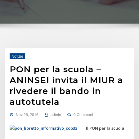
Notizie
PON per la scuola –
ANINSEI invita il MIUR a
rivedere il bando in
autotutela
Nov 26, 2016
admin
0 Comment
Il PON per la scuola