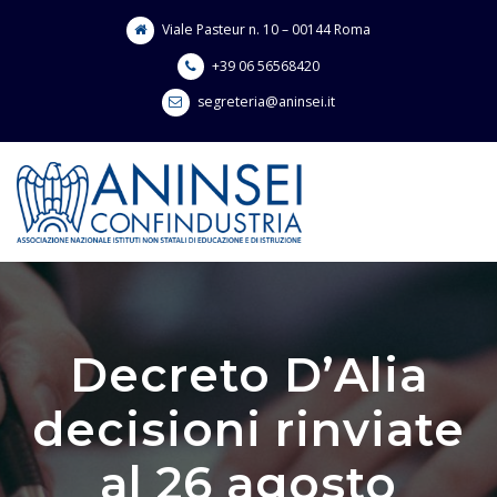
Skip
Viale Pasteur n. 10 – 00144 Roma
to
content
+39 06 56568420
segreteria@aninsei.it
Decreto D’Alia
decisioni rinviate
al 26 agosto